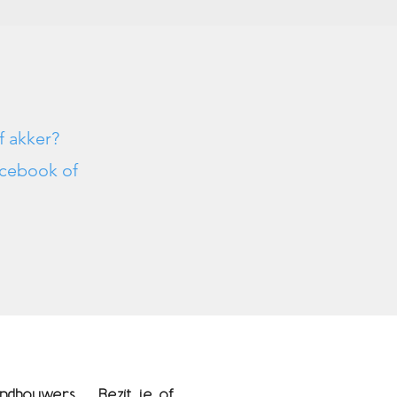
f akker?
cebook of
ndbouwers, … Bezit je of