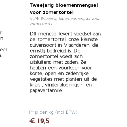
Tweejarig bloemenmengsel
voor zomertortel
VLM;
Tweejarig bloemenmengsel voor
zomertortel
r
Dit mengsel levert voedsel aan
en
de zomertortel, onze kleinste
duivensoort in Vlaanderen, die
eel
ernstig bedreigd is. De
.
zomertortel voedt zich
uitsluitend met zaden. Ze
hebben een voorkeur voor
korte, open en zadenrijke
vegetaties met planten uit de
kruis-, vlinderbloemigen- en
papaverfamilie.
Prijs per kg (incl. BTW)
€ 19,5