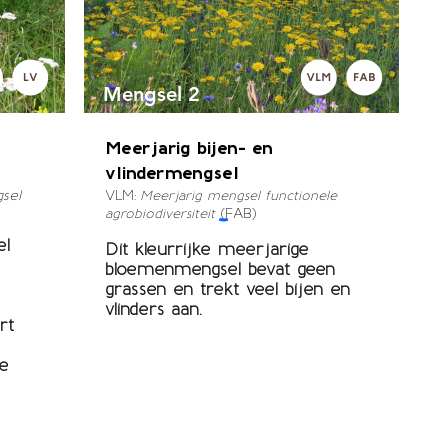
Mengsel 2
Meerjarig bijen- en
vlindermengsel
sel
VLM:
Meerjarig mengsel functionele
(FAB)
agrobiodiversiteit
el
Dit kleurrijke meerjarige
bloemenmengsel bevat geen
grassen en trekt veel bijen en
vlinders aan.
rt
te