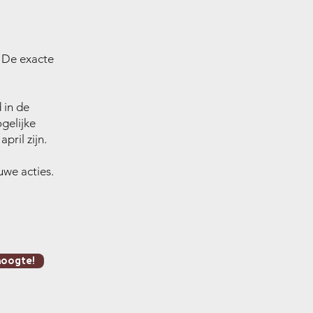
. De exacte
 in de
gelijke
pril zijn.
uwe acties.
 hoogte!