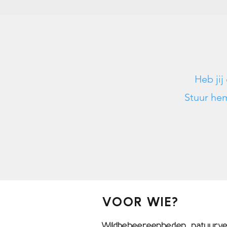
Heb jij
Stuur he
VOOR WIE?
Wildbeheereenheden, natuurver