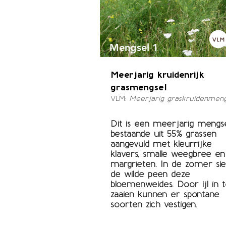
Mengsel 1
Meerjarig kruidenrijk
grasmengsel
VLM:
Meerjarig graskruidenmeng
Dit is een meerjarig mengs
bestaande uit 55% grassen
aangevuld met kleurrijke
klavers, smalle weegbree en
margrieten. In de zomer sie
de wilde peen deze
bloemenweides. Door ijl in 
zaaien kunnen er spontane
soorten zich vestigen.