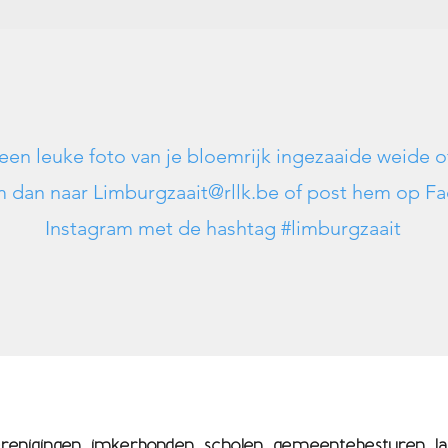
 een leuke foto van je bloemrijk ingezaaide weide o
m dan naar
Limburgzaait@rllk.be
of post hem op Fa
Instagram met de hashtag #limburgzaait
enigingen, imkerbonden, scholen, gemeentebesturen, la